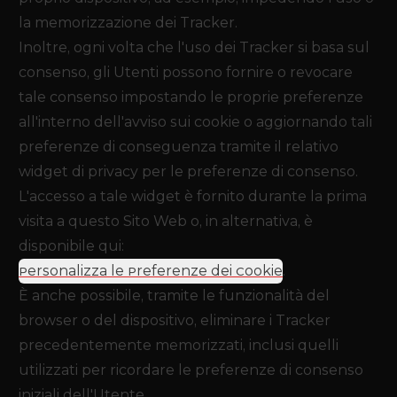
la memorizzazione dei Tracker.
Inoltre, ogni volta che l'uso dei Tracker si basa sul
consenso, gli Utenti possono fornire o revocare
tale consenso impostando le proprie preferenze
all'interno dell'avviso sui cookie o aggiornando tali
preferenze di conseguenza tramite il relativo
widget di privacy per le preferenze di consenso.
L'accesso a tale widget è fornito durante la prima
visita a questo Sito Web o, in alternativa, è
disponibile qui:
Personalizza le Preferenze dei Cookie
.
È anche possibile, tramite le funzionalità del
browser o del dispositivo, eliminare i Tracker
precedentemente memorizzati, inclusi quelli
utilizzati per ricordare le preferenze di consenso
iniziali dell'Utente.